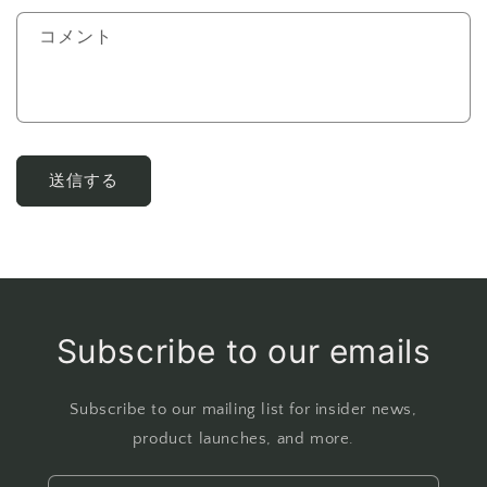
ォ
コメント
ー
ム
送信する
Subscribe to our emails
Subscribe to our mailing list for insider news,
product launches, and more.