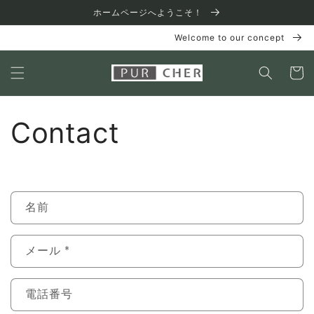
コンテ
ホームページへようこそ！
ンツに
進む
Welcome to our concept
カ
ー
ト
Contact
お
名前
問
い
メール
*
合
わ
せ
電話番号
フ