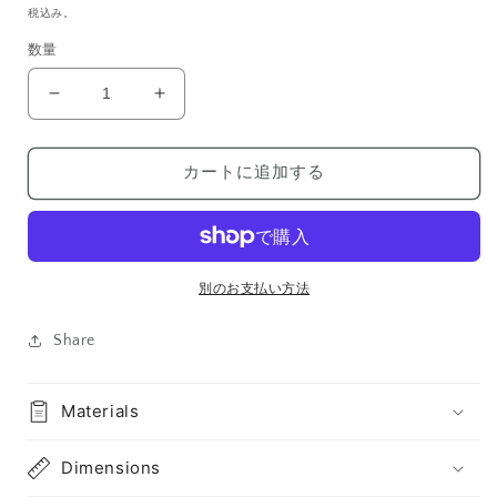
常
税込み。
価
数量
格
Hanaakari
Hanaakari
花
花
明
明
カートに追加する
の
の
数
数
量
量
を
を
減
増
別のお支払い方法
ら
や
す
す
Share
Materials
Dimensions