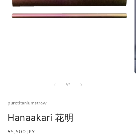
モ
ー
ダ
ル
で
メ
デ
ィ
ア
(1)
を
開
の
1
/
2
く
puretitaniumstraw
Hanaakari 花明
(
通
¥5,500 JPY