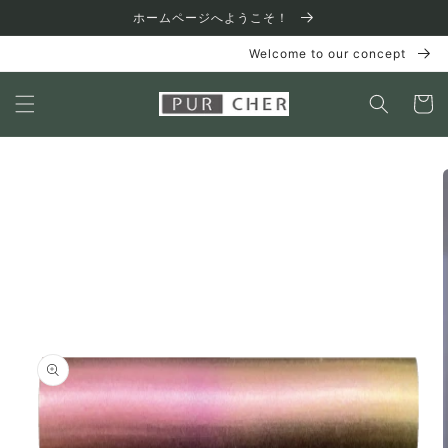
コンテ
ホームページへようこそ！
ンツに
進む
Welcome to our concept
カ
ー
ト
商品情
報にス
キップ