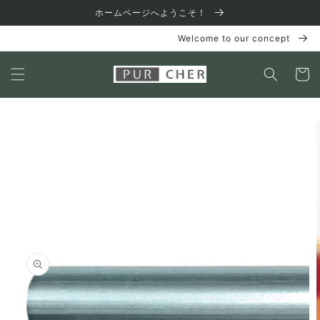
コンテ
ホームページへようこそ！
ンツに
進む
Welcome to our concept
カ
ー
ト
商品情
報にス
キップ