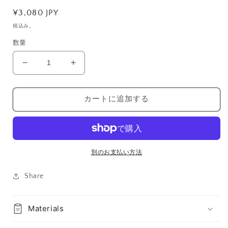
通
¥3,080 JPY
常
税込み。
価
数量
格
Nemophila
Nemophila
Blue
Blue
ネ
ネ
カートに追加する
モ
モ
フ
フ
ィ
ィ
ラ
ラ
ブ
ブ
別のお支払い方法
ル
ル
ー
ー
Share
の
の
数
数
Materials
量
量
を
を