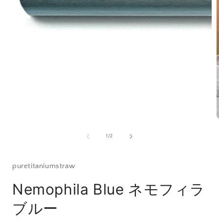
モ
ー
ダ
ル
で
メ
デ
ィ
ア
(1)
を
開
の
1
/
2
く
puretitaniumstraw
Nemophila Blue ネモフィラ
(
ブルー