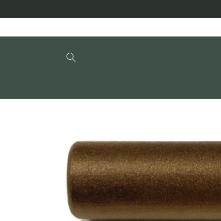
コンテ
ンツに
進む
商品情
報にス
キップ