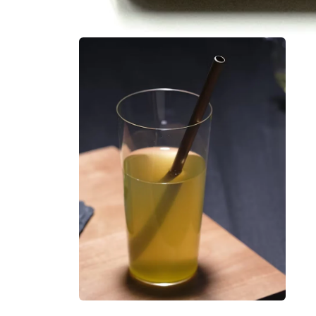
モ
ー
ダ
ル
で
メ
デ
ィ
ア
(1)
を
開
く
モ