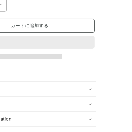
Susutake
煤
竹
カートに追加する
の
数
量
を
増
や
す
s
ation