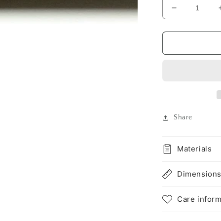
Susutake
煤
竹
の
数
量
を
減
ら
す
Share
Materials
Dimension
Care inform