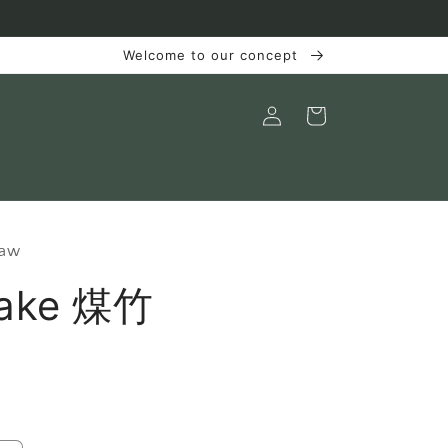
Welcome to our concept
ロ
カ
グ
ー
イ
ト
ン
raw
take 煤竹