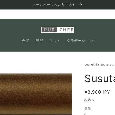
ホームページへようこそ！
全て
光沢
マット
グラデーション
puretitaniumst
Susu
通
¥3,960 JPY
常
税込み。
価
数量
格