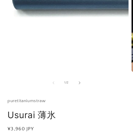
モ
ー
ダ
ル
で
メ
デ
ィ
ア
(1)
を
開
の
1
/
2
く
puretitaniumstraw
Usurai 薄氷
(
通
¥3,960 JPY