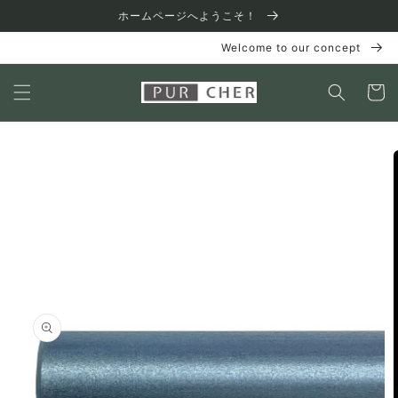
コンテ
ホームページへようこそ！
ンツに
進む
Welcome to our concept
カ
ー
ト
商品情
報にス
キップ