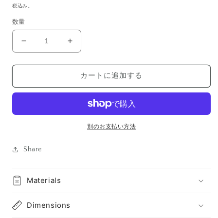
常
税込み。
価
数量
格
Usurai
Usurai
薄
薄
氷
氷
カートに追加する
の
の
数
数
量
量
を
を
減
増
別のお支払い方法
ら
や
す
す
Share
Materials
Dimensions